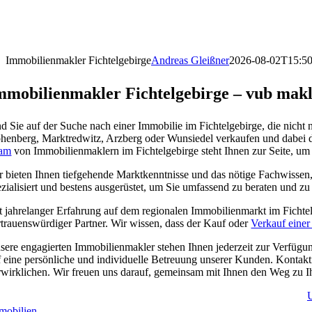
Immobilienmakler Fichtelgebirge
Andreas Gleißner
2026-08-02T15:50
mmobilienmakler Fichtelgebirge – vub mak
nd Sie auf der Suche nach einer Immobilie im Fichtelgebirge, die nicht 
henberg, Marktredwitz, Arzberg oder Wunsiedel verkaufen und dabei den
am
von Immobilienmaklern im Fichtelgebirge steht Ihnen zur Seite, um
r bieten Ihnen tiefgehende Marktkenntnisse und das nötige Fachwissen,
ezialisiert und bestens ausgerüstet, um Sie umfassend zu beraten und zu 
t jahrelanger Erfahrung auf dem regionalen Immobilienmarkt im Fichtel
rtrauenswürdiger Partner. Wir wissen, dass der Kauf oder
Verkauf einer
sere engagierten Immobilienmakler stehen Ihnen jederzeit zur Verfügu
f eine persönliche und individuelle Betreuung unserer Kunden. Kontakt
rwirklichen. Wir freuen uns darauf, gemeinsam mit Ihnen den Weg zu I
U
mobilien