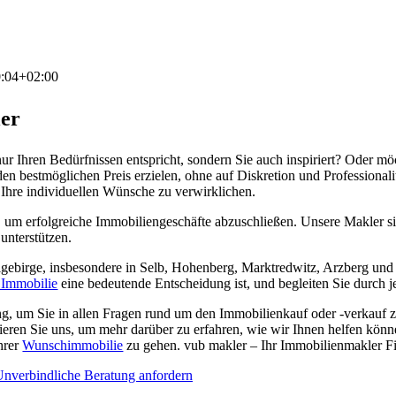
:04+02:00
ler
nur Ihren Bedürfnissen entspricht, sondern Sie auch inspiriert? Oder mö
 bestmöglichen Preis erzielen, ohne auf Diskretion und Professionalit
 Ihre individuellen Wünsche zu verwirklichen.
 um erfolgreiche Immobiliengeschäfte abzuschließen. Unsere Makler si
unterstützen.
gebirge, insbesondere in Selb, Hohenberg, Marktredwitz, Arzberg und W
 Immobilie
eine bedeutende Entscheidung ist, und begleiten Sie durch je
ng, um Sie in allen Fragen rund um den Immobilienkauf oder -verkauf z
ieren Sie uns, um mehr darüber zu erfahren, wie wir Ihnen helfen kön
hrer
Wunschimmobilie
zu gehen. vub makler – Ihr Immobilienmakler Fi
nverbindliche Beratung anfordern