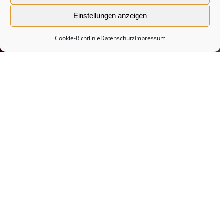
Einstellungen anzeigen
Cookie-Richtlinie
Datenschutz
Impressum
Immobilienvermittlung – Ihr
kompetenter Partner auf
dem Weg zur Traumimmobilie
Warum ist eine Immobilienvermittlung
wichtig?